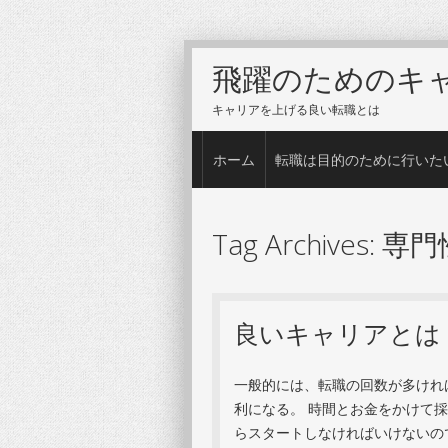
飛躍のためのキ
キャリアを上げる良い転職とは
Menu
Skip to content
ホーム
転職は目的のために行いた
Tag Archives:
専門
良いキャリアとは
一般的には、転職の回数が多けれ
利になる。 時間とお金をかけて
らスタートしなければいけないの