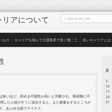
Search
ャリアについて
いもの
キャリアを積んで介護業界で長く働こう
良いキャリアとは
性
月
3
10
17
ば多いほど、辞める可能性が高いと判断され、再就職に不
24
31
採用した人材がすぐに流出すると、また募集をするところか
で、あらゆる面でマイナス…