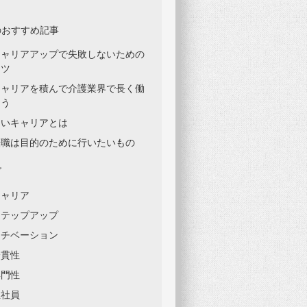
のおすすめ記事
キャリアアップで失敗しないための
コツ
キャリアを積んで介護業界で長く働
こう
良いキャリアとは
転職は目的のために行いたいもの
グ
キャリア
ステップアップ
モチベーション
一貫性
専門性
正社員